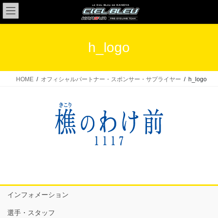
コ
ナ
ン
ビ
テ
ゲ
ン
ー
h_logo
ツ
シ
へ
ョ
ス
ン
HOME
オフィシャルパートナー・スポンサー・サプライヤー
h_logo
キ
に
ッ
移
プ
動
インフォメーション
選手・スタッフ