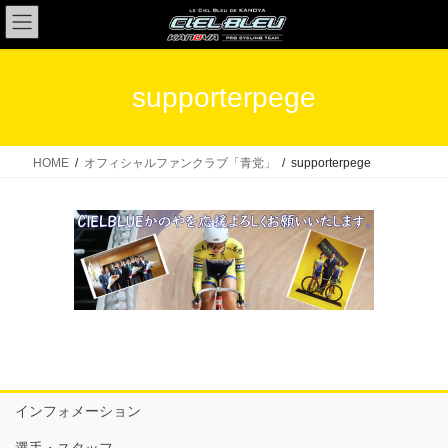
コ
ナ
ン
ビ
テ
ゲ
ン
ー
supporterpege
ツ
シ
へ
ョ
ス
ン
HOME
オフィシャルファンクラブ「青党」
supporterpege
キ
に
ッ
移
プ
動
インフォメーション