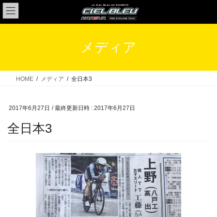
コ
ナ
ン
ビ
テ
ゲ
ン
ー
メディア
ツ
シ
へ
ョ
ス
ン
HOME
メディア
全日本3
キ
に
ッ
移
2017年6月27日
/ 最終更新日時 :
2017年6月27日
プ
動
全日本3