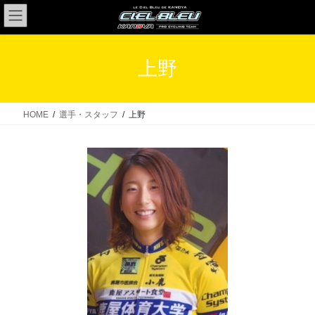
コ
ナ
ン
ビ
テ
ゲ
ン
ー
上野
ツ
シ
へ
ョ
ス
ン
HOME
選手・スタッフ
上野
キ
に
ッ
移
プ
動