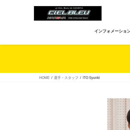
コ
ナ
ン
ビ
テ
ゲ
ン
ー
ツ
シ
インフォメーショ
へ
ョ
ス
ン
キ
に
ッ
移
プ
動
HOME
選手・スタッフ
ITO Syunki