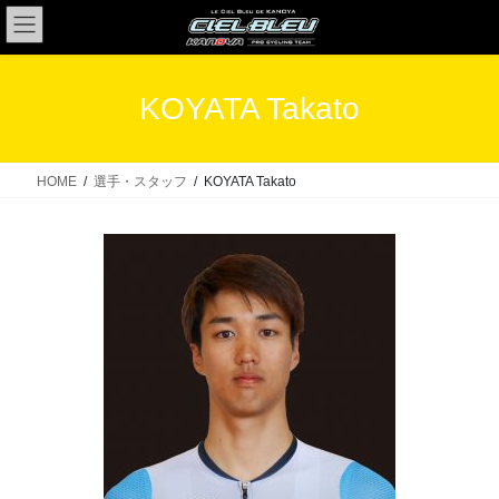
コ
ナ
ン
ビ
テ
ゲ
ン
ー
KOYATA Takato
ツ
シ
へ
ョ
ス
ン
HOME
選手・スタッフ
KOYATA Takato
キ
に
ッ
移
プ
動