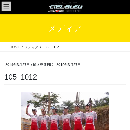
コ
ナ
ン
ビ
テ
ゲ
ン
ー
メディア
ツ
シ
へ
ョ
ス
ン
HOME
メディア
105_1012
キ
に
ッ
移
2019年3月27日
/ 最終更新日時 :
2019年3月27日
プ
動
105_1012