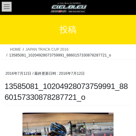
コ
ナ
ン
ビ
テ
ゲ
ン
ー
投稿
ツ
シ
へ
ョ
ス
ン
HOME
JAPAN TRACK CUP 2016
キ
に
13585081_10204928073759991_8860157330878287721_o
ッ
移
プ
動
2016年7月12日
/ 最終更新日時 :
2016年7月12日
13585081_10204928073759991_88
60157330878287721_o