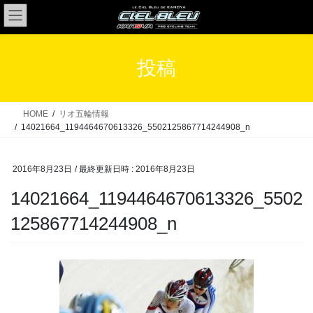
コ
ナ
ン
ビ
テ
ゲ
ン
ー
投稿
ツ
シ
へ
ョ
ス
ン
HOME
リオ五輪情報
キ
に
14021664_1194464670613326_5502125867714244908_n
ッ
移
プ
動
2016年8月23日
/ 最終更新日時 :
2016年8月23日
14021664_1194464670613326_5502
125867714244908_n