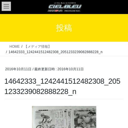
コ
ナ
ン
ビ
テ
ゲ
ン
ー
投稿
ツ
シ
へ
ョ
ス
ン
HOME
【メディア情報】
キ
に
14642333_1242441512482308_2051233239082888228_n
ッ
移
プ
動
2016年10月11日
/ 最終更新日時 :
2016年10月11日
14642333_1242441512482308_205
1233239082888228_n