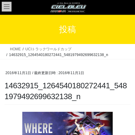
コ
ナ
ン
ビ
テ
ゲ
ン
ー
投稿
ツ
シ
へ
ョ
ス
ン
HOME
UCIトラックワールドカップ
キ
に
14632915_1264540180272441_5481979492699632138_n
ッ
移
プ
動
2016年11月1日
/ 最終更新日時 :
2016年11月1日
14632915_1264540180272441_548
1979492699632138_n