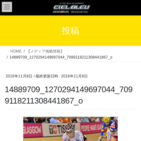
コ
ナ
ン
ビ
テ
ゲ
ン
ー
投稿
ツ
シ
へ
ョ
ス
ン
HOME
【メディア掲載情報】
キ
に
14889709_1270294149697044_7099118211308441867_o
ッ
移
プ
動
2016年11月8日
/ 最終更新日時 :
2016年11月8日
14889709_1270294149697044_709
9118211308441867_o