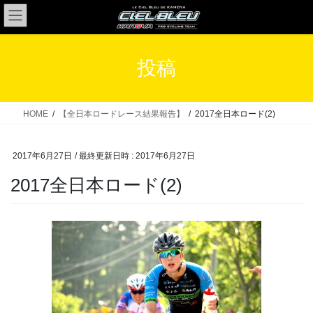
コ
ナ
ン
ビ
テ
ゲ
ン
ー
投稿
ツ
シ
へ
ョ
ス
ン
HOME
【全日本ロードレース結果報告】
2017全日本ロード(2)
キ
に
ッ
移
2017年6月27日
/ 最終更新日時 :
2017年6月27日
プ
動
2017全日本ロード(2)