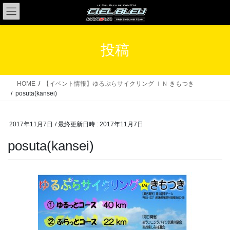
コ
ナ
ン
ビ
テ
ゲ
ン
ー
投稿
ツ
シ
へ
ョ
ス
ン
HOME
【イベント情報】ゆるぷらサイクリング ＩＮ きもつき
キ
に
posuta(kansei)
ッ
移
プ
動
2017年11月7日
/ 最終更新日時 :
2017年11月7日
posuta(kansei)