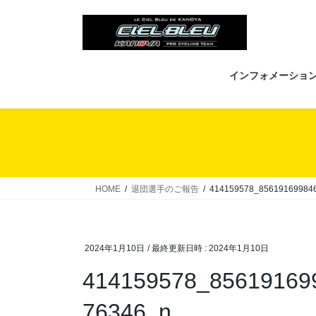
コ
ナ
ン
ビ
テ
ゲ
ン
ー
ツ
シ
インフォメーショ
へ
ョ
ス
ン
キ
に
ッ
移
プ
動
HOME
退団選手のご報告
414159578_85619169984
2024年1月10日
/ 最終更新日時 :
2024年1月10日
414159578_85619169
76346_n