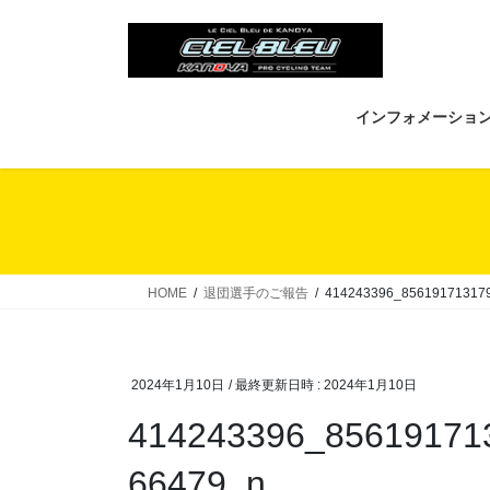
コ
ナ
ン
ビ
テ
ゲ
ン
ー
ツ
シ
インフォメーショ
へ
ョ
ス
ン
キ
に
ッ
移
プ
動
HOME
退団選手のご報告
414243396_85619171317
2024年1月10日
/ 最終更新日時 :
2024年1月10日
414243396_85619171
66479_n