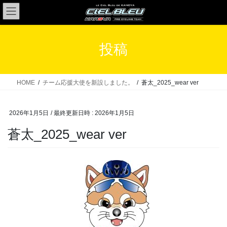
コ
ナ
ン
ビ
テ
ゲ
ン
ー
投稿
ツ
シ
へ
ョ
ス
ン
HOME
チーム応援大使を新設しました。
蒼太_2025_wear ver
キ
に
ッ
移
2026年1月5日
/ 最終更新日時 :
2026年1月5日
プ
動
蒼太_2025_wear ver