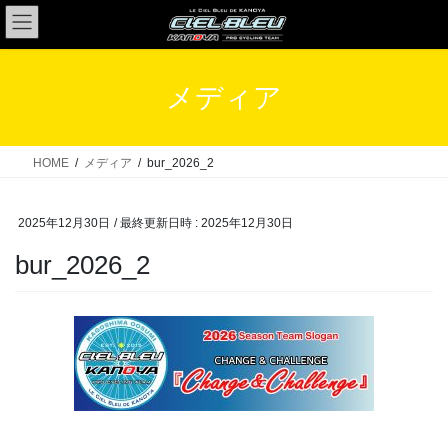
コ
ナ
ン
ビ
テ
ゲ
ン
ー
メディア
ツ
シ
へ
ョ
ス
ン
HOME
メディア
bur_2026_2
キ
に
ッ
移
2025年12月30日
/ 最終更新日時 :
2025年12月30日
プ
動
bur_2026_2