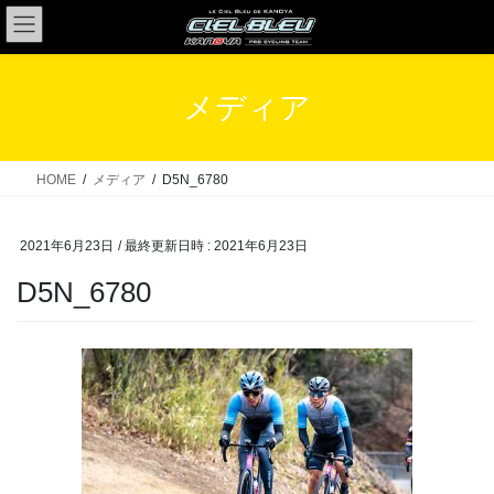
コ
ナ
ン
ビ
テ
ゲ
ン
ー
メディア
ツ
シ
へ
ョ
ス
ン
HOME
メディア
D5N_6780
キ
に
ッ
移
2021年6月23日
/ 最終更新日時 :
2021年6月23日
プ
動
D5N_6780