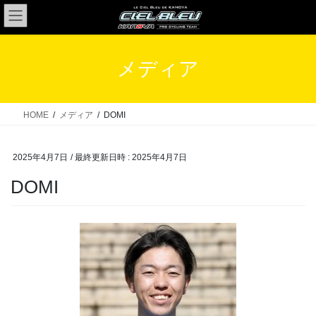
コ
ナ
ン
ビ
テ
ゲ
ン
ー
メディア
ツ
シ
へ
ョ
ス
ン
HOME
メディア
DOMI
キ
に
ッ
移
2025年4月7日
/ 最終更新日時 :
2025年4月7日
プ
動
DOMI