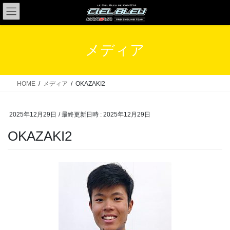
コ
ナ
ン
ビ
テ
ゲ
ン
ー
メディア
ツ
シ
へ
ョ
ス
ン
HOME
メディア
OKAZAKI2
キ
に
ッ
移
2025年12月29日
/ 最終更新日時 :
2025年12月29日
プ
動
OKAZAKI2