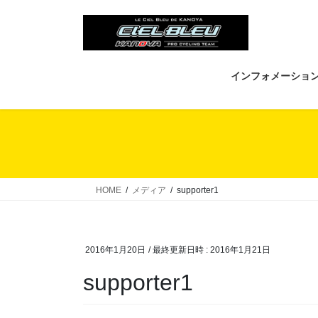
コ
ナ
ン
ビ
テ
ゲ
ン
ー
ツ
シ
インフォメーショ
へ
ョ
ス
ン
キ
に
ッ
移
プ
動
HOME
メディア
supporter1
2016年1月20日
/ 最終更新日時 :
2016年1月21日
supporter1