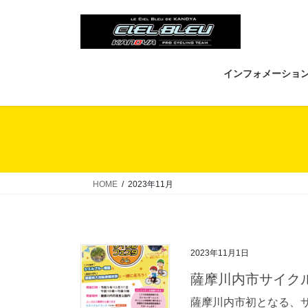
コ
ナ
ン
ビ
テ
ゲ
ン
ー
ツ
シ
インフォメーショ
へ
ョ
ス
ン
キ
に
ッ
移
プ
動
HOME
2023年11月
2023年11月1日
薩摩川内市サイク
薩摩川内市初となる、