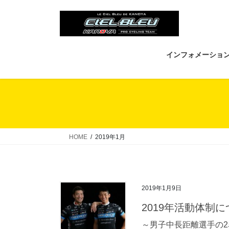
コ
ナ
ン
ビ
テ
ゲ
ン
ー
ツ
シ
インフォメーショ
へ
ョ
ス
ン
キ
に
ッ
移
プ
動
HOME
2019年1月
2019年1月9日
2019年活動体制
～男子中長距離選手の2名を