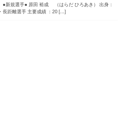
 ●新規選手● 原田 裕成 （はらだ ひろあき） 出身：
距離選手 主要成績 ：20 […]